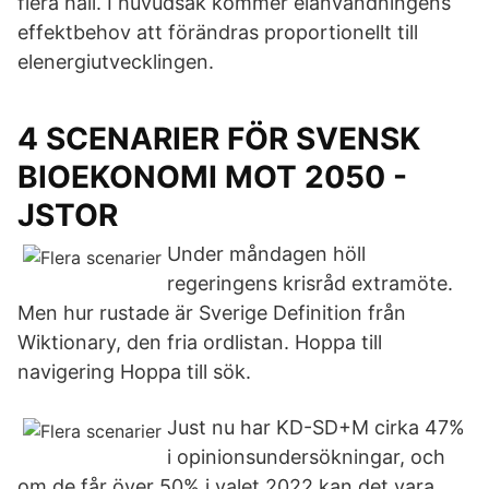
flera håll. I huvudsak kommer elanvändningens
effektbehov att förändras proportionellt till
elenergiutvecklingen.
4 SCENARIER FÖR SVENSK
BIOEKONOMI MOT 2050 -
JSTOR
Under måndagen höll
regeringens krisråd extramöte.
Men hur rustade är Sverige Definition från
Wiktionary, den fria ordlistan. Hoppa till
navigering Hoppa till sök.
Just nu har KD-SD+M cirka 47%
i opinionsundersökningar, och
om de får över 50% i valet 2022 kan det vara